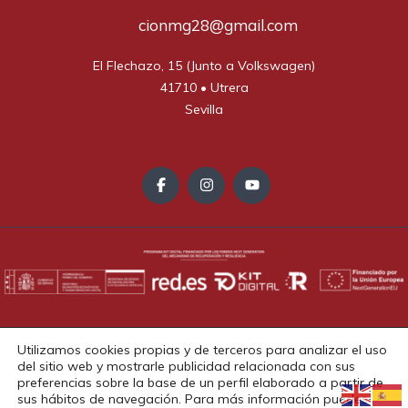
cionmg28@gmail.com
El Flechazo, 15 (Junto a Volkswagen)

41710 • Utrera

Sevilla
Aviso Legal
Política de Privacidad
Política de Cookies
Utilizamos cookies propias y de terceros para analizar el uso
Accesibilidad
del sitio web y mostrarle publicidad relacionada con sus
Copyright © 2025. Todos los derechos reservados.
preferencias sobre la base de un perfil elaborado a partir de
sus hábitos de navegación. Para más información puedes