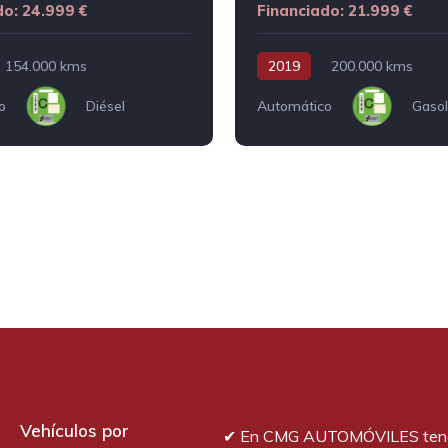
do: 24.999 €
Financiado: 21.999 €
154.000 kms
2019
200.000 kms
o
Diésel
Automático
Gasol
Vehículos por
✔︎ En CMG AUTOMÓVILES ten