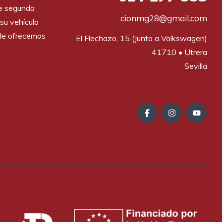
de segunda
cionmg28@gmail.com
su vehículo
le ofrecemos
El Flechazo, 15 (Junto a Volkswagen)

41710 • Utrera

Sevilla