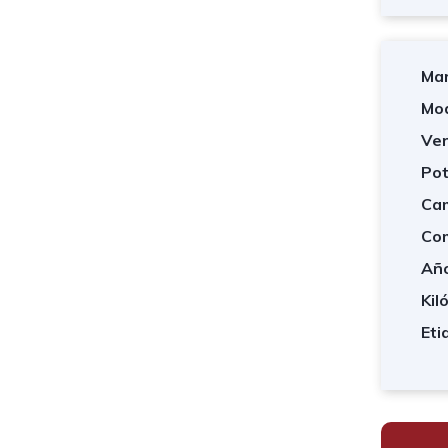
Mar
Mod
Ver
Pot
Cam
Com
Año
Kil
Eti