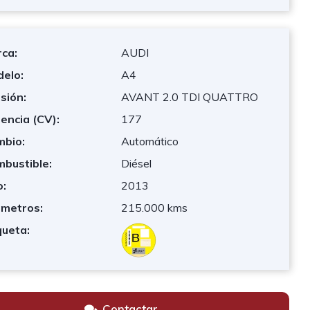
ca:
AUDI
elo:
A4
sión:
AVANT 2.0 TDI QUATTRO
encia (CV):
177
bio:
Automático
bustible:
Diésel
:
2013
ómetros:
215.000 kms
queta:
Contactar