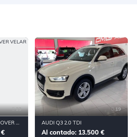
23
19
LAND-ROVER RANGE ROVER VELAR 2.0 turbo R-Dinamyc 4x4
AUDI Q3 2.0 TDI
 €
Al contado: 13.500 €