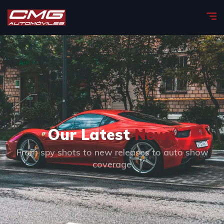
Our Latest
News
From spy shots to new releases to auto show
coverage