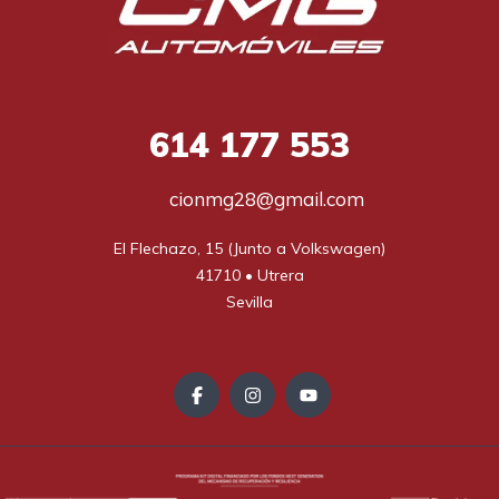
614
177 553
cionmg28@gmail.com
El Flechazo, 15 (Junto a Volkswagen)

41710 • Utrera

Sevilla