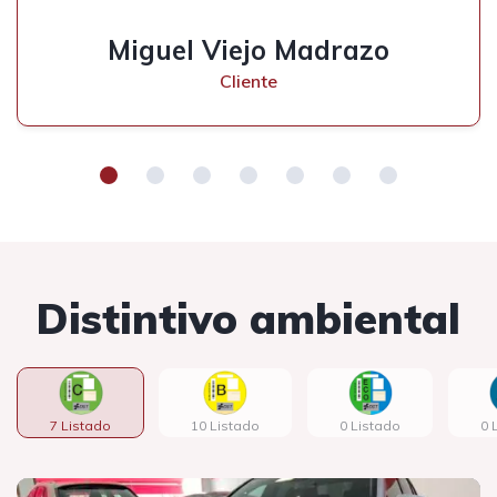
Miguel Viejo Madrazo
Cliente
Distintivo ambiental
7 Listado
10 Listado
0 Listado
0 