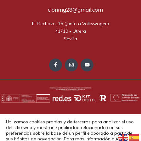
cionmg28@gmail.com
El Flechazo, 15 (Junto a Volkswagen)

41710 • Utrera

Sevilla
Aviso Legal
Política de Privacidad
Política de Cookies
Utilizamos cookies propias y de terceros para analizar el uso
Accesibilidad
del sitio web y mostrarle publicidad relacionada con sus
preferencias sobre la base de un perfil elaborado a partir de
Copyright © 2025. Todos los derechos reservados.
sus hábitos de navegación. Para más información puedes