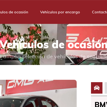
culos de ocasión
Vehículos por encargo
Contact
Vehículos de ocasió
 amplia selección de vehículos de segun
BMW