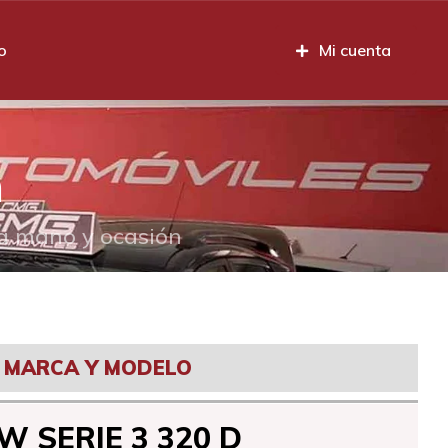
o
Mi cuenta
n
da mano y ocasión
MARCA Y MODELO
 SERIE 3 320 D