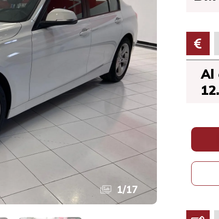
Al
12
1
/
17