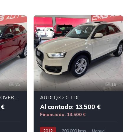
23
19
LAND-ROVER RANGE ROVER VELAR 2.0 turbo R-Dinamyc 4x4
AUDI Q3 2.0 TDI
 €
Al contado: 13.500 €
Financiado: 13.500 €
2012
200.000 kms
Manual