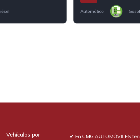
iésel
Automático
Gasol
Vehículos por
✔︎ En CMG AUTOMÓVILES ten