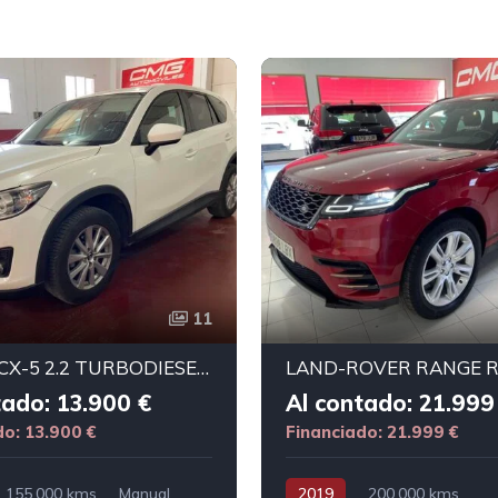
11
MAZDA CX-5 2.2 TURBODIESEL STYLE+
tado: 13.900 €
Al contado: 21.999
do: 13.900 €
Financiado: 21.999 €
155.000 kms
Manual
2019
200.000 kms