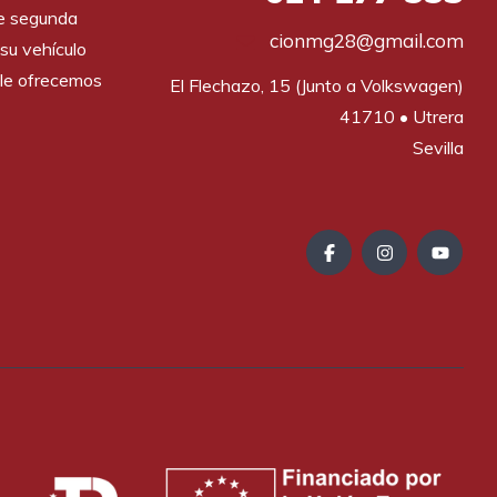
de segunda
cionmg28@gmail.com
su vehículo
le ofrecemos
El Flechazo, 15 (Junto a Volkswagen)

41710 • Utrera

Sevilla