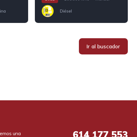
ina
Diésel
Ir al buscador
614
177 553
emos una