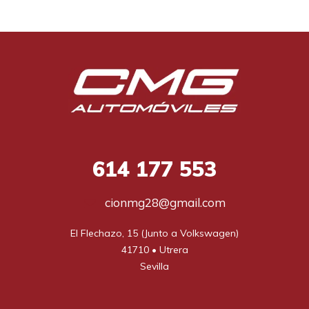
614
177 553
cionmg28@gmail.com
El Flechazo, 15 (Junto a Volkswagen)

41710 • Utrera

Sevilla