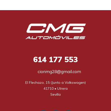
614
177 553
cionmg28@gmail.com
El Flechazo, 15 (Junto a Volkswagen)

41710 • Utrera

Sevilla