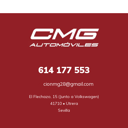
614
177 553
cionmg28@gmail.com
El Flechazo, 15 (Junto a Volkswagen)

41710 • Utrera

Sevilla